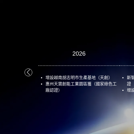
2026
增設越南胡志明市生產基地（天創）
新
惠州天寶創能工業園區獲（國家綠色工
證
廠認證）
增