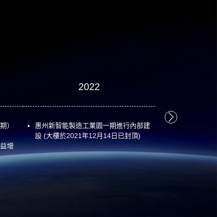
2022
2
期）
惠州新智能製造工業園一期進行內部建
越南平陽省生產
設 (大樓於2021年12月14日已封頂)
益增