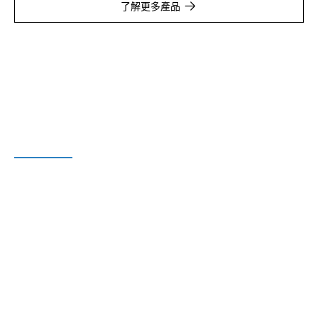
了解更多產品
MILESTONES
發展歷程
2026
增設越南平陽省生產基地（天創）
惠州天寶創能工業園區獲（國家綠色工廠認證）
2024
新智慧製造工業園獲得省級綠色工廠認證