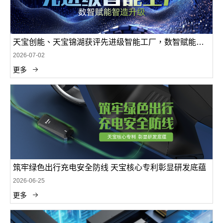
天宝创能、天宝锦湖获评先进级智能工厂，数智赋能智
造升级
2026-07-02
更多
筑牢绿色出行充电安全防线 天宝核心专利彰显研发底蕴
2026-06-25
更多