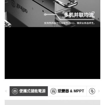
便攜式儲能電源
逆變器 & MPPT
開關