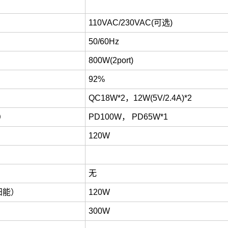
110VAC/230VAC(可选)
50/60Hz
800W(2port)
92%
4）
QC18W*2，12W(5V/2.4A)*2
2）
PD100W， PD65W*1
120W
无
阳能）
120W
300W