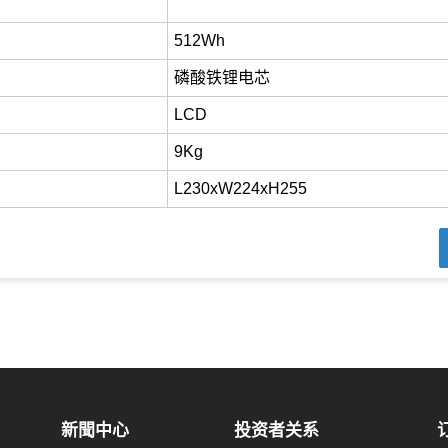
512Wh
磷酸铁锂电芯
LCD
9Kg
L230xW224xH255
新聞中心
投资者关系