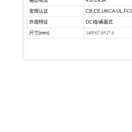
输出电流
4.0-5.45A
安规认证
CB,CE,UKCA,UL,FC
外观特征
DC线/桌面式
尺寸(mm)
140*67.8*27.6