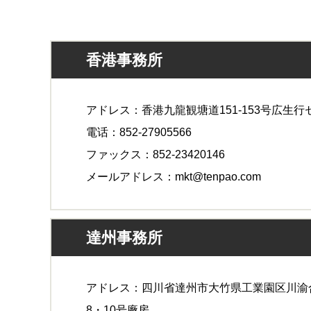
香港事務所
アドレス：香港九龍観塘道151-153号広生行セ
電话：852-27905566
ファックス：852-23420146
メールアドレス：mkt@tenpao.com
達州事務所
アドレス：四川省達州市大竹県工業園区川渝
8・10号廠房