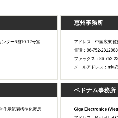
恵州事務所
ンター6階10-12号室
アドレス：中国広東省
電话：86-752-2312888
ファックス：86-752-23
メールアドレス：mkt@te
ベドナム事務所
合作示範園標準化廠房
Giga Electronics (Vi
アドレス：Part of Lot O, D