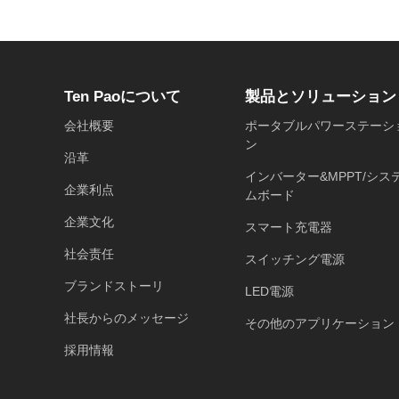
Ten Paoについて
製品とソリューション
会社概要
ポータブルパワーステーシ
ン
沿革
インバーター&MPPT/シス
企業利点
ムボード
企業文化
スマート充電器
社会责任
スイッチング電源
ブランドストーリ
LED電源
社長からのメッセージ
その他のアプリケーション
採用情報