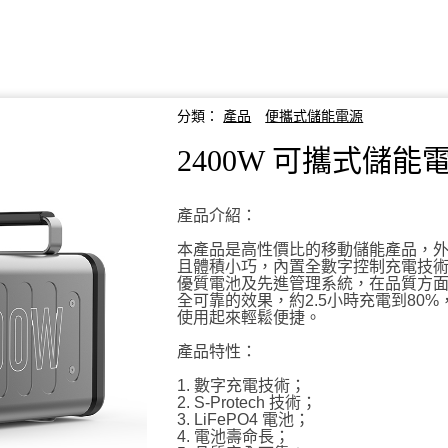
分類：
產品
便攜式儲能電源
2400W 可攜式儲能
產品介紹：
本產品是高性價比的移動儲能產品，
且體積小巧，內置全數字控制充電技
優質電池及先進管理系統，在品質方
全可靠的效果，約2.5小時充電到80%
使用起來輕鬆便捷。
產品特性：
1. 數字充電技術；
2. S-Protech 技術；
3. LiFePO4 電池；
4. 電池壽命長；