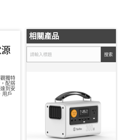
相關產品
電源
搜索
外觀獨特
術，配搭
面達到安
，用戶