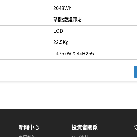
2048Wh
磷酸鐵鋰電芯
LCD
22.5Kg
L475xW224xH255
新聞中心
投資者關係