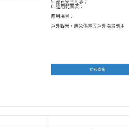
5. 品質安全可靠；
6. 適用範圍廣；
應用場景：
戶外野營，應急供電等戶外場景應用
立即查詢