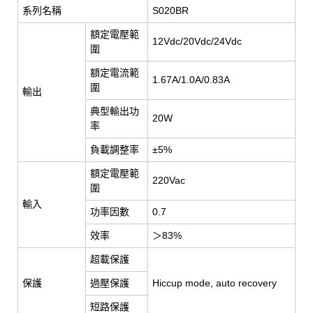
系列名稱
S020BR
額定電壓範
12Vdc/20Vdc/24Vdc
圍
額定電流範
1.67A/1.0A/0.83A
圍
輸出
典型輸出功
20W
率
負載調整率
±5%
額定電壓範
220Vac
圍
輸入
功率因數
0.7
效率
＞83%
超載保護
保護
過壓保護
Hiccup mode, auto recovery
短路保護