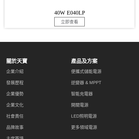
40W E040LP
立即查看
關於天寶
產品及方案
企業介紹
便攜式儲能電源
發展歷程
逆變器 & MPPT
企業優勢
智能充電器
企業文化
開關電源
社會責任
LED照明電源
品牌故事
更多領域電源
主席寄語